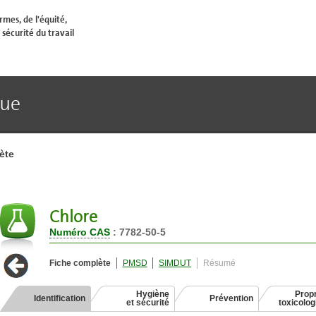
mes, de l'équité,
 sécurité du travail
que
ète
Chlore
Numéro CAS
: 7782-50-5
Fiche complète
PMSD
SIMDUT
Résumé
Hygiène
Propr
Identification
Prévention
et sécurité
toxicolo