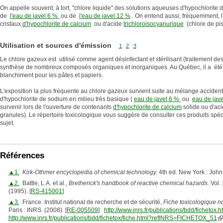
On appelle souvent, à tort, "chlore liquide" des solutions aqueuses d'hypochlorite d
de
l'eau de javel 6 %
ou de
l'eau de javel 12 %
. On entend aussi, fréquemment, l
cristaux
d'hypochlorite de calcium
ou d'acide
trichloroisocyanurique
(chlore de pis
Utilisation et sources d'émission
1
2
3
Le chlore gazeux est utilisé comme agent désinfectant et stérilisant (traitement des
synthèse de nombreux composés organiques et inorganiques. Au Québec, il a été
blanchiment pour les pâtes et papiers.
L'exposition la plus fréquente au chlore gazeux survient suite au mélange accident
d'hypochlorite de sodium en milieu très basique (
eau de javel 6 %
ou
eau de jav
survenir lors de l'ouverture de contenants
d'hypochlorite de calcium
solide ou d'ac
granules). Le répertoire toxicologique vous suggère de consulter ces produits spéci
sujet.
Références
▲1.
Kirk-Othmer encyclopedia of chemical technology.
4th ed. New York : John
▲2.
Battle, L.A. et al.,
Bretherick's handbook of reactive chemical hazards.
Vol. 
(1995). [
RS-415001
]
▲3.
France. Institut national de recherche et de sécurité,
Fiche toxicologique no
Paris : INRS. (2008). [
RE-005509
]
http://www.inrs.fr/publications/bdd/fichetox.h
http://www.inrs.fr/publications/bdd/fichetox/fiche.html?refINRS=FICHETOX_51