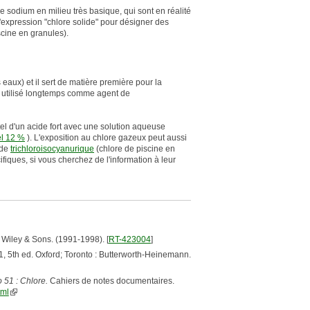
e sodium en milieu très basique, qui sont en réalité
'expression "chlore solide" pour désigner des
cine en granules).
 eaux) et il sert de matière première pour la
 utilisé longtemps comme agent de
el d'un acide fort avec une solution aqueuse
el 12 %
). L'exposition au chlore gazeux peut aussi
ide
trichloroisocyanurique
(chlore de piscine en
fiques, si vous cherchez de l'information à leur
 Wiley & Sons. (1991-1998). [
RT-423004
]
1, 5th ed. Oxford; Toronto : Butterworth-Heinemann.
 51 : Chlore.
Cahiers de notes documentaires.
tml