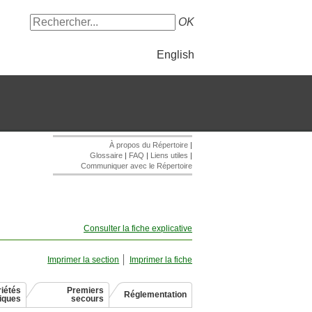
OK
English
À propos du Répertoire
|
Glossaire
|
FAQ
|
Liens utiles
|
Communiquer avec le Répertoire
Consulter la fiche explicative
Imprimer la section
Imprimer la fiche
iétés
Premiers
Réglementation
giques
secours