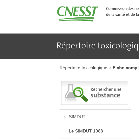
Aller
�
Commission des nor
l'en-
de la santé et de la
t�te
de
page
Aller
au
contenu
Répertoire toxicologi
principal
Aller
au
pied
Aller
de
à
page
Répertoire toxicologique
Fiche compl
l'en-
tête
de
page
Aller
au
contenu
principal
Aller
SIMDUT
au
pied
de
Le SIMDUT 1988
page