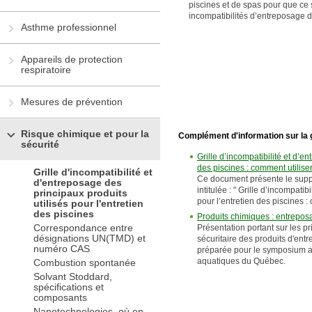
piscines et de spas pour que ce 
incompatibilités d’entreposage de
Asthme professionnel
Appareils de protection
respiratoire
Mesures de prévention
Risque chimique et pour la
Complément d'information sur la gr
sécurité
Grille d’incompatibilité et d’e
des piscines : comment utiliser 
Grille d'incompatibilité et
Ce document présente le supp
d'entreposage des
intitulée : " Grille d’incompati
principaux produits
pour l’entretien des piscines : 
utilisés pour l'entretien
des piscines
Produits chimiques : entrepos
Correspondance entre
Présentation portant sur les 
désignations UN(TMD) et
sécuritaire des produits d'entr
numéro CAS
préparée pour le symposium a
aquatiques du Québec.
Combustion spontanée
Solvant Stoddard,
spécifications et
composants
Nanotechnologies, où en