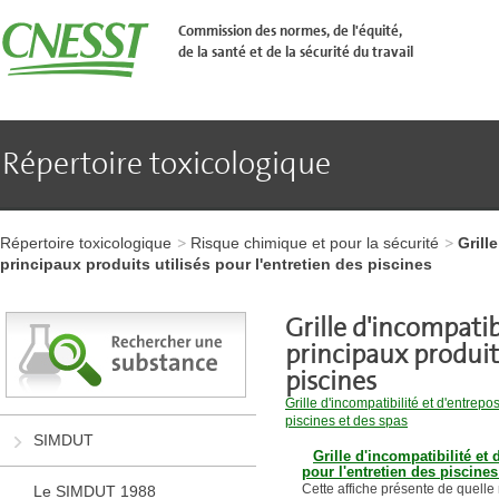
Aller
�
Commission des normes, de l'équité,
l'en-
de la santé et de la sécurité du travail
t�te
de
page
Aller
au
contenu
Répertoire toxicologique
principal
Aller
au
pied
Aller
de
à
page
Répertoire toxicologique
Risque chimique et pour la sécurité
Grill
l'en-
principaux produits utilisés pour l'entretien des piscines
tête
de
page
Grille d'incompatib
Aller
principaux produits
au
contenu
piscines​
principal
Grille d'incompatibilité et d'entrepo
Aller
piscines et des spas
au
SIMDUT
pied
Grille d'incompatibilité et
de
pour l'entretien des piscines
page
Cette affiche présente de quelle 
Le SIMDUT 1988