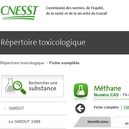
Aller
�
Commission des normes, de l'équité,
l'en-
de la santé et de la sécurité du travail
t�te
de
page
Aller
au
contenu
Répertoire toxicologique
principal
Aller
au
pied
Aller
de
à
page
Répertoire toxicologique
Fiche complète
l'en-
tête
de
page
Aller
Méthane
au
Numéro CAS
: 74-
contenu
principal
Aller
Fiche complète
PM
SIMDUT
au
pied
de
Le SIMDUT 1988
Identification
et
page