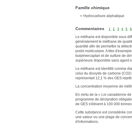
Famille chimique
Hydrocarbure aliphatique
Commentaires
1
2
3
4
5
6
Le méthane est disponible sous diffé
généralement le méthane de qualité 
quantité afin de permettre la déte
poids moléculaire. A titre d'exempl
butylmercaptan et de sulfure de dim
supérieure disponible sans agent o
Le méthane est identifié comme étan
celui du dioxyde de carbone (CO2)
représentait 12,1 % des GES rejet
La concentration moyenne de métha
En vertu de la « Loi canadienne de
programme de déclaration obligatoir
de GES s'élèvent à 100 000 tonnes
Cette substance est considérée c
une valeur ou une plage de concentr
d'informations.