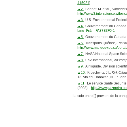
415021
]
▲2.
Bohnet, M. et al.,
Ullmann's
http://www3.interscience.wiley.
▲3.
U.S. Environmental Protect
▲4.
Gouvernement du Canada
lang=Fr&n=FA37B3F0-1
▲5.
Gouvernement du Canada
▲6.
Transports Québec,
Effet 
http://www.mtq.gouv.qc.ca/po
▲7.
NASA National Space Scie
▲8.
CSA International,
Air comp
▲9.
Air liquide. Division scienti
▲10.
Kroschwitz, J.I.,
Kirk-Othm
13, 5th ed. Hoboken, N.J. : John
▲11.
Le service Santé Sécurité 
(2008).
http://www.gazmetro.co
La cote entre [ ] provient de la ban