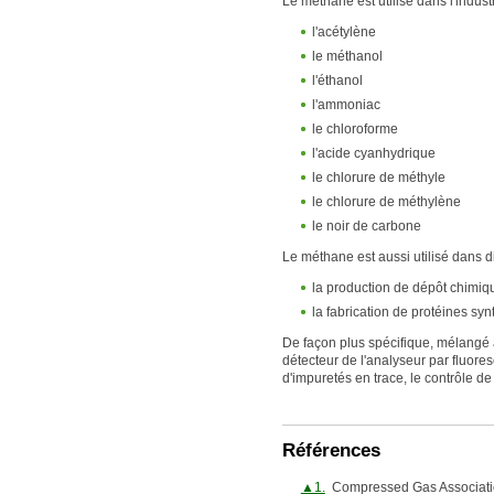
Le méthane est utilisé dans l'indus
l'acétylène
le méthanol
l'éthanol
l'ammoniac
le chloroforme
l'acide cyanhydrique
le chlorure de méthyle
le chlorure de méthylène
le noir de carbone
Le méthane est aussi utilisé dans d
la production de dépôt chimiq
la fabrication de protéines syn
De façon plus spécifique, mélangé 
détecteur de l'analyseur par fluore
d'impuretés en trace, le contrôle d
Références
▲1.
Compressed Gas Associati