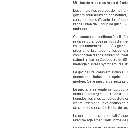
Utilisation et sources d'ém
Les principales sources de méthane
gaziers souterrains de gaz naturel,
concentration suffisante de méthan
l'appellation de « coup de grisou »
méthane.
Ces sources de méthane fossilisée
réalisée durant des millions d'ann
est communément appelé « gaz natur
pression et la chaleur) et les condi
composition du gaz naturel soit var
naturel utilisé au Québec est de 9
mélange d'autres hydrocarbures sim
Le gaz naturel commercialisable ut
domestique, industriel et agricole. 
inodore. Cette mesure de sécurité p
Le méthane est également produit e
animales ou végétales. Il constitue
humides, les sites agricoles d'éleva
d'enfouissement. L'exploitation de 
de cette ressource fait l'objet de 
Le méthane est commercialisé sous 
retrouve également sous forme de ga