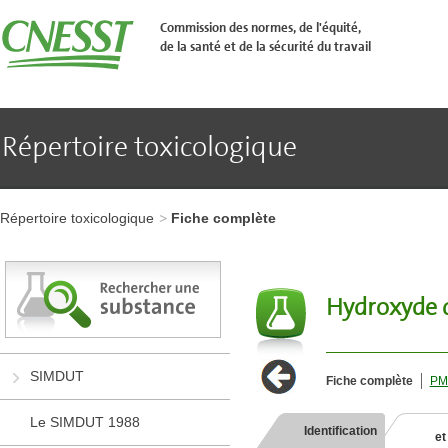
Aller
�
Commission des normes, de l'équité,
l'en-
de la santé et de la sécurité du travail
t�te
de
page
Aller
au
contenu
Répertoire toxicologique
principal
Aller
au
pied
Aller
de
à
page
Répertoire toxicologique
Fiche complète
l'en-
tête
de
page
Aller
Hydroxyde 
au
contenu
principal
Aller
SIMDUT
Fiche complète
PM
au
pied
de
Le SIMDUT 1988
Identification
page
et