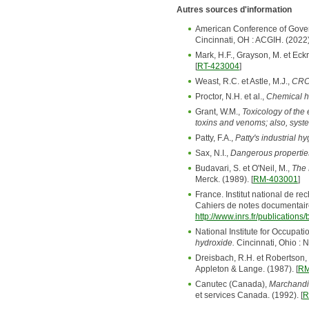
Autres sources d'information
American Conference of Gover
Cincinnati, OH : ACGIH. (2022)
Mark, H.F., Grayson, M. et Eckr
[
RT-423004
]
Weast, R.C. et Astle, M.J.,
CRC 
Proctor, N.H. et al.,
Chemical h
Grant, W.M.,
Toxicology of the 
toxins and venoms; also, syste
Patty, F.A.,
Patty's industrial h
Sax, N.I.,
Dangerous properties 
Budavari, S. et O'Neil, M.,
The 
Merck. (1989). [
RM-403001
]
France. Institut national de re
Cahiers de notes documentaires
http://www.inrs.fr/publicatio
National Institute for Occupat
hydroxide.
Cincinnati, Ohio : 
Dreisbach, R.H. et Robertson,
Appleton & Lange. (1987). [
RM
Canutec (Canada),
Marchandi
et services Canada. (1992). [
R