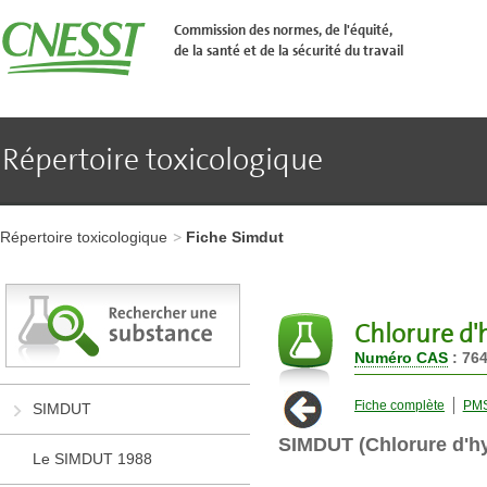
Aller
�
Commission des normes, de l'équité,
l'en-
de la santé et de la sécurité du travail
t�te
de
page
Aller
au
contenu
Répertoire toxicologique
principal
Aller
au
pied
Aller
de
à
page
Répertoire toxicologique
Fiche Simdut
l'en-
tête
de
page
Aller
Chlorure d
au
Numéro CAS
: 764
contenu
principal
Aller
Fiche complète
PM
SIMDUT
au
pied
SIMDUT (Chlorure d'h
de
Le SIMDUT 1988
page