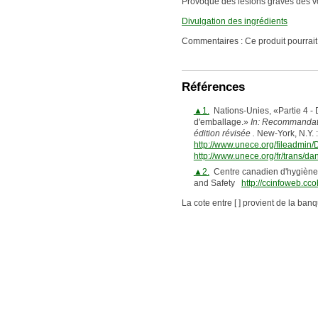
Provoque des lésions graves des vo
Divulgation des ingrédients
Commentaires : Ce produit pourrait ê
Références
▲1.
Nations-Unies, «Partie 4 - Di
d'emballage.»
In: Recommandati
édition révisée .
New-York, N.Y. :
http://www.unece.org/fileadmin
http://www.unece.org/fr/trans/da
▲2.
Centre canadien d'hygiène e
and Safety
http://ccinfoweb.cc
La cote entre [ ] provient de la ban