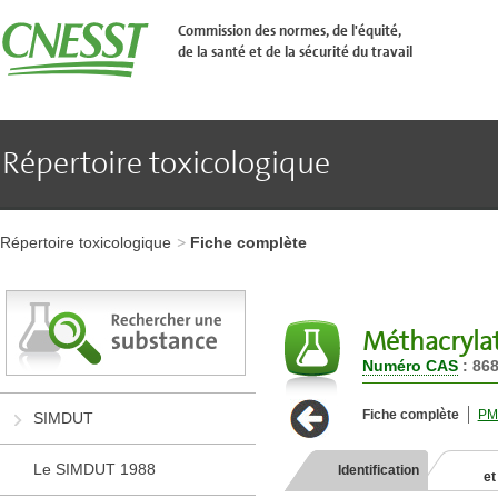
Aller
�
Commission des normes, de l'équité,
l'en-
de la santé et de la sécurité du travail
t�te
de
page
Aller
au
contenu
Répertoire toxicologique
principal
Aller
au
pied
Aller
de
à
page
Répertoire toxicologique
Fiche complète
l'en-
tête
de
page
Aller
Méthacrylat
au
Numéro CAS
: 868
contenu
principal
Aller
Fiche complète
PM
SIMDUT
au
pied
de
Le SIMDUT 1988
Identification
et
page