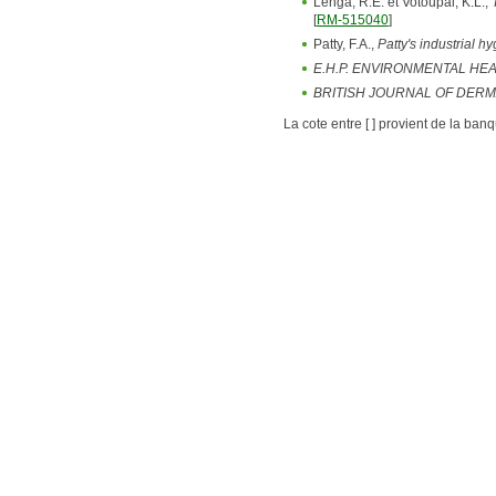
Lenga, R.E. et Votoupal, K.L.,
[
RM-515040
]
Patty, F.A.,
Patty's industrial h
E.H.P. ENVIRONMENTAL HE
BRITISH JOURNAL OF DER
La cote entre [ ] provient de la ban