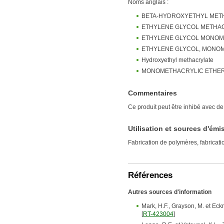
Noms anglais :
BETA-HYDROXYETHYL MET
ETHYLENE GLYCOL METHA
ETHYLENE GLYCOL MONO
ETHYLENE GLYCOL, MONO
Hydroxyethyl methacrylate
MONOMETHACRYLIC ETHER
Commentaires
Ce produit peut être inhibé avec d
Utilisation et sources d'émi
Fabrication de polymères, fabricati
Références
Autres sources d'information
Mark, H.F., Grayson, M. et Eckr
[
RT-423004
]