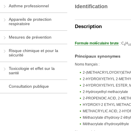
Asthme professionnel
Identification
Appareils de protection
respiratoire
Description
Mesures de prévention
Formule moléculaire brute
: C
H
6
1
0
Risque chimique et pour la
sécurité
Principaux synonymes
Noms français :
Toxicologie et effet sur la
2-(METHACRYLOYOXY)ETH
santé
2-HYDROXYETHYL 2-METHY
2-HYDROXYETHYL ESTER, 
Consultation publique
2-Hydroxyethyl methacrylate
2-PROPENOIC ACID, 2-MET
HYDROXY-2 ETHYL METHA
METHACRYLIC ACID, 2-HY
Méthacrylate d'hydroxy-2 éthy
Méthacrylate d'hydroxyéthyle