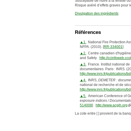
Susceptible de nuire à la fertilité o
Risque avéré d’effets graves pour 
Divulgation des ingrédients
Références
▲1.
National Fire Protection As
NFPA. (2010). [
RR-334001
]
▲2.
Centre canadien d'hygiène e
and Safety
http://ccinfoweb.cc
▲3.
France. Institut national de
documentaires. Paris : INRS. (20
http://www.inrs.fr/publications
▲4.
INRS,
DEMETER : documents 
national de recherche et de sécu
http://www.inrs.fr/publications/b
▲5.
American Conference of Gov
exposure indices / Documentatio
514008
]
http://www.acgih.org
La cote entre [ ] provient de la ban