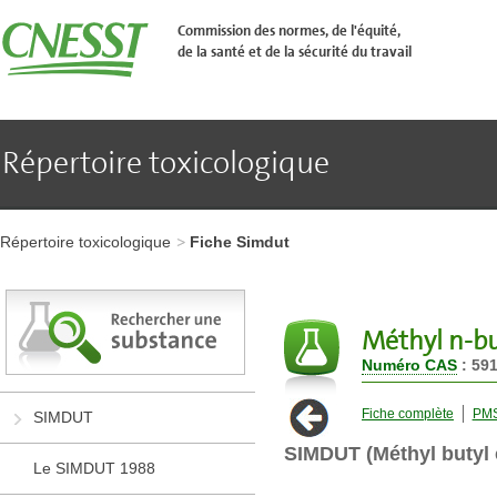
Aller
�
Commission des normes, de l'équité,
l'en-
de la santé et de la sécurité du travail
t�te
de
page
Aller
au
contenu
Répertoire toxicologique
principal
Aller
au
pied
Aller
de
à
page
Répertoire toxicologique
Fiche Simdut
l'en-
tête
de
page
Aller
Méthyl n-bu
au
Numéro CAS
: 591
contenu
principal
Aller
Fiche complète
PM
SIMDUT
au
pied
SIMDUT (Méthyl butyl 
de
Le SIMDUT 1988
page