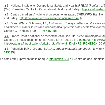
▲1.
National Institute for Occupational Safety and Health,
RTECS (Registry of T
(Ont) : Canadian Centre for Occupational Health and Safety.
http://ccinfoweb.c
▲2.
Centre canadien d'hygiène et de sécurité au travail,
CHEMINFO
, Hamilton
and Safety
http://ccinfoweb.ccohs.ca/cheminfo/search.html
▲3.
Grant, W.M. et Schuman, J.S.,
Toxicology of the eye : effects on the eyes 
and minerals, plants, toxins and venoms; also, systemic side effects from eye m
Charles C. Thomas. (1993). [
RM-515030
]
▲4.
France. Institut national de recherche et de sécurité,
Fiche toxicologique n
Cahiers de notes documentaires. Paris : INRS. (2012). [
RE-005509
]
http://www
http://www.inrs.fr/publications/bdd/fichetox/fiche.html?refINRS=FICHETOX_20
▲5.
Pohanish, R.P. et Greene, S.A.,
Hazardous materials handbook.
New York (
515125
]
La cote entre [ ] provient de la banque
Information SST
du Centre de documentatio