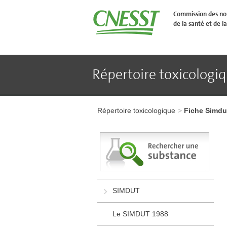
Aller
�
Commission des nor
l'en-
de la santé et de la
t�te
de
page
Aller
au
contenu
Répertoire toxicologi
principal
Aller
au
pied
Aller
de
à
page
Répertoire toxicologique
Fiche Simdu
l'en-
tête
de
page
Aller
au
contenu
principal
Aller
SIMDUT
au
pied
de
Le SIMDUT 1988
page