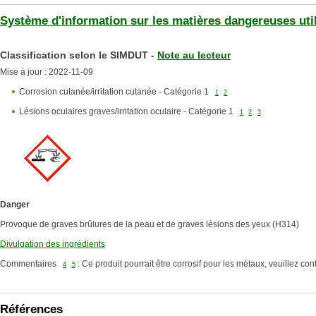
Système d'information sur les matières dangereuses util
Classification selon le SIMDUT -
Note au lecteur
Mise à jour : 2022-11-09
Corrosion cutanée/irritation cutanée - Catégorie 1
1
2
Lésions oculaires graves/irritation oculaire - Catégorie 1
1
2
3
Danger
Provoque de graves brûlures de la peau et de graves lésions des yeux (H314)
Divulgation des ingrédients
Commentaires
: Ce produit pourrait être corrosif pour les métaux, veuillez con
4
5
Références