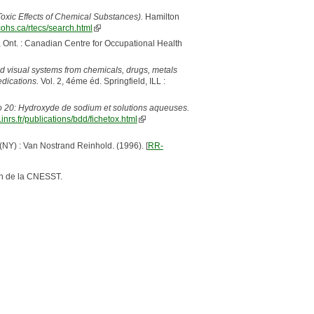
oxic Effects of Chemical Substances).
Hamilton
cohs.ca/rtecs/search.html
, Ont. : Canadian Centre for Occupational Health
and visual systems from chemicals, drugs, metals
edications.
Vol. 2, 4éme éd. Springfield, ILL :
o 20: Hydroxyde de sodium et solutions aqueuses.
.inrs.fr/publications/bdd/fichetox.html
NY) : Van Nostrand Reinhold. (1996). [
RR-
n de la CNESST.