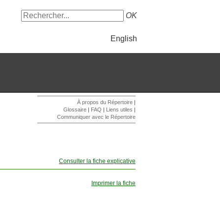
OK
English
À propos du Répertoire
|
Glossaire
|
FAQ
|
Liens utiles
|
Communiquer avec le Répertoire
Consulter la fiche explicative
Imprimer la fiche