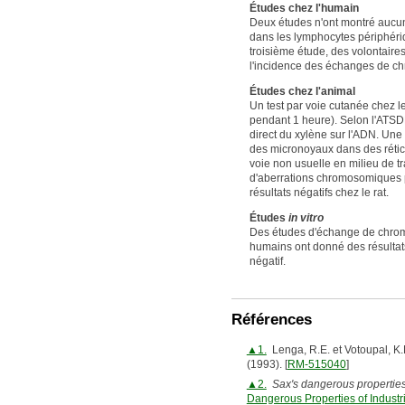
Études chez l'humain
Deux études n'ont montré aucu
dans les lymphocytes périphéri
troisième étude, des volontaire
l'incidence des échanges de ch
Études chez l'animal
Un test par voie cutanée chez 
pendant 1 heure). Selon l'ATSDR
direct du xylène sur l'ADN. Une
des micronoyaux dans des rétic
voie non usuelle en milieu de tr
d'aberrations chromosomiques pa
résultats négatifs chez le rat.
Études
in vitro
Des études d'échange de chroma
humains ont donné des résultats
négatif.
Références
▲1.
Lenga, R.E. et Votoupal, K.
(1993). [
RM-515040
]
▲2.
Sax's dangerous properties 
Dangerous Properties of Industr