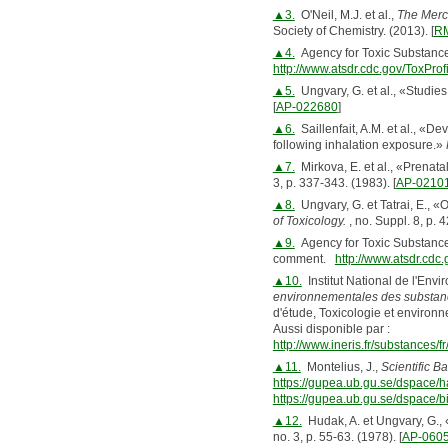
▲3.
O'Neil, M.J. et al.,
The Merck
Society of Chemistry. (2013). [
R
▲4.
Agency for Toxic Substance
http://www.atsdr.cdc.gov/ToxProf
▲5.
Ungvary, G. et al., «Studies
[
AP-022680
]
▲6.
Saillenfait, A.M. et al., «De
following inhalation exposure.»
▲7.
Mirkova, E. et al., «Prenatal
3, p. 337-343. (1983). [
AP-0210
▲8.
Ungvary, G. et Tatrai, E., «O
of Toxicology.
, no. Suppl. 8, p. 
▲9.
Agency for Toxic Substance
comment.
http://www.atsdr.cdc
▲10.
Institut National de l'Env
environnementales des substance
d'étude, Toxicologie et environ
Aussi disponible par :
http://www.ineris.fr/substances
▲11.
Montelius, J.,
Scientific B
https://gupea.ub.gu.se/dspace/
https://gupea.ub.gu.se/dspace/
▲12.
Hudak, A. et Ungvary, G., 
no. 3, p. 55-63. (1978). [
AP-060