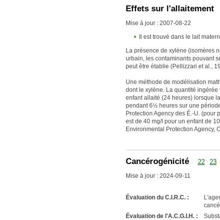
Effets sur l'allaitement
Mise à jour : 2007-08-22
Il est trouvé dans le lait mater
La présence de xylène (isomères non
urbain, les contaminants pouvant se
peut être établie (Pellizzari et al., 1
Une méthode de modélisation mathéma
dont le xylène. La quantité ingérée
enfant allaité (24 heures) lorsque 
pendant 6½ heures sur une période 
Protection Agency des É.-U. (pour 
est de 40 mg/l pour un enfant de 10 
Environmental Protection Agency, Of
Cancérogénicité
22
23
Mise à jour : 2024-09-11
Évaluation du C.I.R.C. :
L'agen
cancé
Évaluation de l'A.C.G.I.H. :
Subst