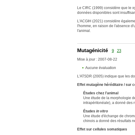
Le CIRC (1999) considère que le xy
données disponibles sont insuffisan
L'ACGIH (2021) considère également
l'homme, en raison de l'absence d'u
l'animal.
Mutagénicité
9
23
Mise à jour : 2007-08-22
Aucune évaluation
L'ATSDR (2005) indique que les don
Effet mutagène héréditaire / sur 
Études chez l'animal
Une étude de la morphologie des
intrapéritonéale), a donné des ré
Études
in vitro
Une étude d'échange de chroma
chinois a donné des résultats né
Effet sur cellules somatiques