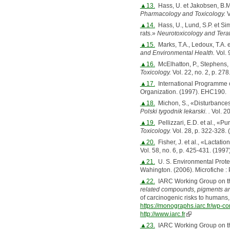
▲13.
Hass, U. et Jakobsen, B.M., 
Pharmacology and Toxicology.
V
▲14.
Hass, U., Lund, S.P. et Si
rats.»
Neurotoxicology and Tera
▲15.
Marks, T.A., Ledoux, T.A. 
and Environmental Health.
Vol. 
▲16.
McElhatton, P., Stephens, 
Toxicology.
Vol. 22, no. 2, p. 278
▲17.
International Programme 
Organization. (1997). EHC190
▲18.
Michon, S., «Disturbances
Polski tygodnik lekarski. .
Vol. 2
▲19.
Pellizzari, E.D. et al., «
Toxicology.
Vol. 28, p. 322-328. 
▲20.
Fisher, J. et al., «Lactatio
Vol. 58, no. 6, p. 425-431. (1997)
▲21.
U. S. Environmental Prote
Wahington. (2006). Microfiche 
▲22.
IARC Working Group on th
related compounds, pigments an
of carcinogenic risks to humans,
https://monographs.iarc.fr/wp-
http://www.iarc.fr
▲23.
IARC Working Group on th