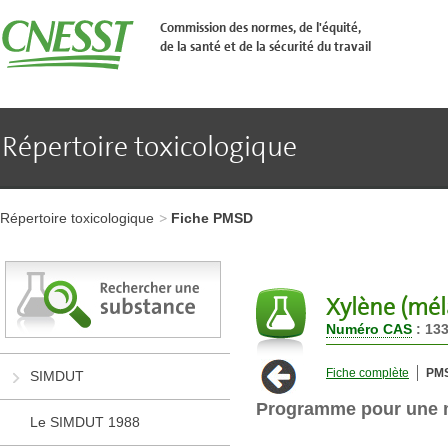
Aller
�
Commission des normes, de l'équité,
l'en-
de la santé et de la sécurité du travail
t�te
de
page
Aller
au
contenu
Répertoire toxicologique
principal
Aller
au
pied
Aller
de
à
page
Répertoire toxicologique
Fiche PMSD
l'en-
tête
de
page
Aller
Xylène (mél
au
Numéro CAS
: 133
contenu
principal
Aller
Fiche complète
PM
SIMDUT
au
pied
Programme pour une m
de
Le SIMDUT 1988
page