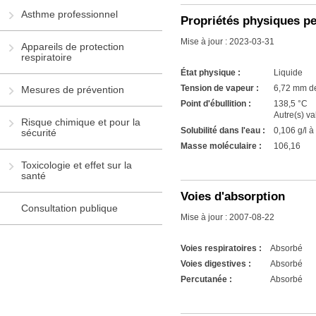
Asthme professionnel
Propriétés physiques p
Mise à jour : 2023-03-31
Appareils de protection
respiratoire
État physique :
Liquide
Tension de vapeur :
6,72 mm de
Mesures de prévention
Point d'ébullition :
138,5 °C
Autre(s) va
Risque chimique et pour la
Solubilité dans l'eau :
0,106 g/l à
sécurité
Masse moléculaire :
106,16
Toxicologie et effet sur la
santé
Voies d'absorption
Consultation publique
Mise à jour : 2007-08-22
Voies respiratoires :
Absorbé
Voies digestives :
Absorbé
Percutanée :
Absorbé