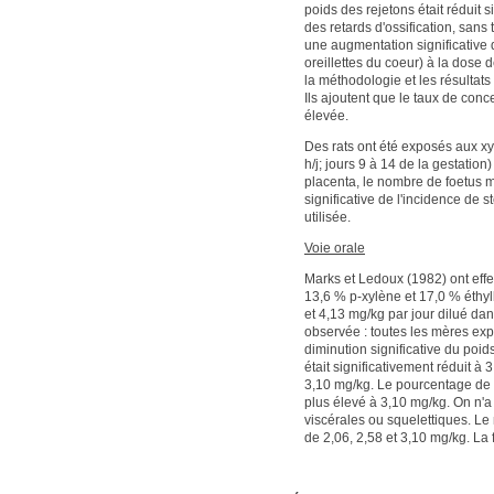
poids des rejetons était réduit
des retards d'ossification, san
une augmentation significative 
oreillettes du coeur) à la dose 
la méthodologie et les résultats
Ils ajoutent que le taux de con
élevée.
Des rats ont été exposés aux x
h/j; jours 9 à 14 de la gestation
placenta, le nombre de foetus m
significative de l'incidence de
utilisée.
Voie orale
Marks et Ledoux (1982) ont effe
13,6 % p-xylène et 17,0 % éthylb
et 4,13 mg/kg par jour dilué dans
observée : toutes les mères exp
diminution significative du poid
était significativement réduit à
3,10 mg/kg. Le pourcentage de fo
plus élevé à 3,10 mg/kg. On n'a
viscérales ou squelettiques. Le
de 2,06, 2,58 et 3,10 mg/kg. La