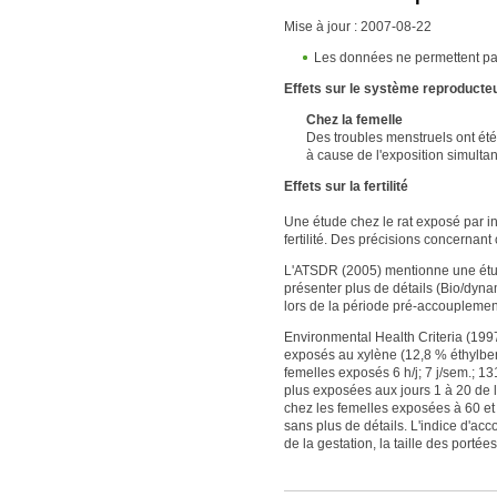
Mise à jour : 2007-08-22
Les données ne permettent pas
Effets sur le système reproducte
Chez la femelle
Des troubles menstruels ont ét
à cause de l'exposition simulta
Effets sur la fertilité
Une étude chez le rat exposé par in
fertilité. Des précisions concernan
L'ATSDR (2005) mentionne une étude
présenter plus de détails (Bio/dyna
lors de la période pré-accouplement
Environmental Health Criteria (1997
exposés au xylène (12,8 % éthylben
femelles exposés 6 h/j; 7 j/sem.; 1
plus exposées aux jours 1 à 20 de la
chez les femelles exposées à 60 et
sans plus de détails. L'indice d'ac
de la gestation, la taille des portée