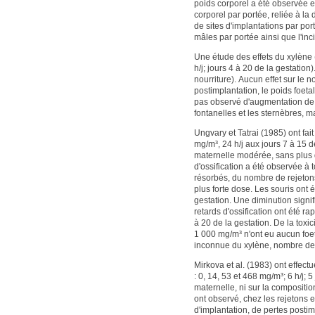
poids corporel a été observée en
corporel par portée, reliée à la
de sites d'implantations par por
mâles par portée ainsi que l'in
Une étude des effets du xylène
h/j; jours 4 à 20 de la gestati
nourriture). Aucun effet sur le 
postimplantation, le poids foeta
pas observé d'augmentation de l
fontanelles et les sternèbres, mai
Ungvary et Tatrai (1985) ont fait
mg/m³, 24 h/j aux jours 7 à 15 d
maternelle modérée, sans plus d
d'ossification a été observée à
résorbés, du nombre de rejetons
plus forte dose. Les souris ont 
gestation. Une diminution signi
retards d'ossification ont été r
à 20 de la gestation. De la toxi
1 000 mg/m³ n'ont eu aucun foet
inconnue du xylène, nombre de d
Mirkova et al. (1983) ont effect
: 0, 14, 53 et 468 mg/m³; 6 h/j; 
maternelle, ni sur la compositio
ont observé, chez les rejetons 
d'implantation, de pertes posti