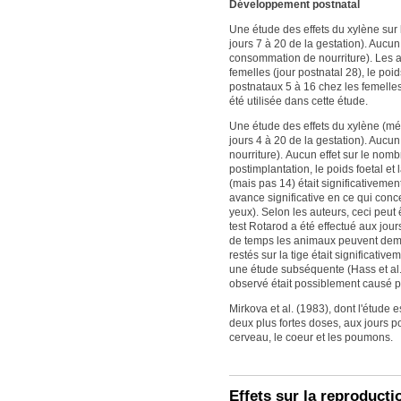
Développement postnatal
Une étude des effets du xylène sur l
jours 7 à 20 de la gestation). Aucun
consommation de nourriture). Les a
femelles (jour postnatal 28), le poid
postnataux 5 à 16 chez les femelle
été utilisée dans cette étude.
Une étude des effets du xylène (mél
jours 4 à 20 de la gestation). Aucu
nourriture). Aucun effet sur le nomb
postimplantation, le poids foetal et
(mais pas 14) était significativem
avance significative en ce qui con
yeux). Selon les auteurs, ceci peut
test Rotarod a été effectué aux jou
de temps les animaux peuvent demeu
restés sur la tige était significativ
une étude subséquente (Hass et al., 
observé était possiblement causé pa
Mirkova et al. (1983), dont l'étude 
deux plus fortes doses, aux jours p
cerveau, le coeur et les poumons.
Effets sur la reproduct