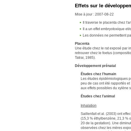
Effets sur le développ
Mise à jour : 2007-08-22
Il traverse le placenta chez l'a
Il a un effet embryotoxique et/
Les données ne permettent pas 
Placenta
Une étude chez le rat exposé par in
retrouver chez le foetus (compositi
Tatrai, 1985).
Développement prénatal
Études chez l'humain
Les études épidémiologiques pu
peu de cas ont été rapportés et
aux effets possibles du xylène
Études chez l'animal
Inhalation
Saillenfait et al. (2003) ont e
(15,3 % éthylbenzène, 21,3 % o-
20 de la gestation). Une diminut
observées chez les mères exposé