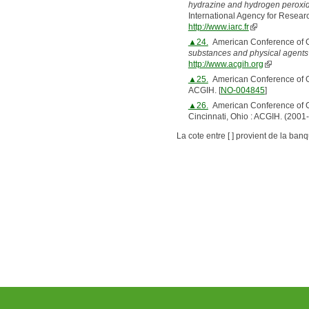
hydrazine and hydrogen peroxide
International Agency for Resea
http://www.iarc.fr
▲24.
American Conference of Go
substances and physical agents 
http://www.acgih.org
▲25.
American Conference of Go
ACGIH. [
NO-004845
]
▲26.
American Conference of Go
Cincinnati, Ohio : ACGIH. (2001-
La cote entre [ ] provient de la ban