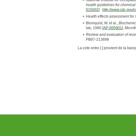
National Institute for Occupat
health guidelines for chemical
015002
]
http://www.cdc.gov/
Health effects assessment for s
Blomquist, W. et al.,
Biochemica
lab, 1980 [
AP-005901
], Micro
Review and evaluation of recen
PB87-213898
La cote entre [ ] provient de la ban