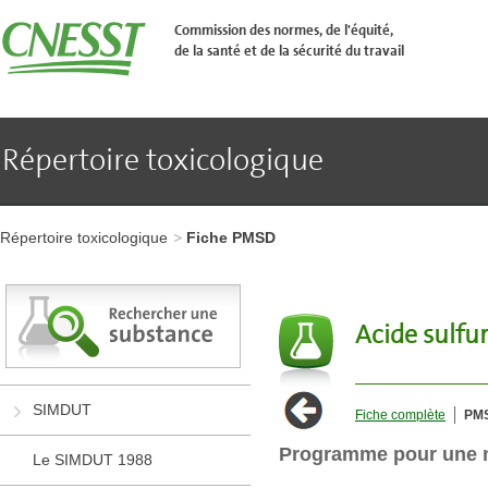
Aller
�
Commission des normes, de l'équité,
l'en-
de la santé et de la sécurité du travail
t�te
de
page
Aller
au
contenu
Répertoire toxicologique
principal
Aller
au
pied
Aller
de
à
page
Répertoire toxicologique
Fiche PMSD
l'en-
tête
de
page
Aller
Acide sulfu
au
contenu
principal
Aller
SIMDUT
Fiche complète
PM
au
pied
Programme pour une m
de
Le SIMDUT 1988
page