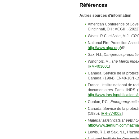
Références
Autres sources d'information
American Conference of Gover
Cincinnati, OH : ACGIH. (2022)
Weast, R.C. et Astle, M.J.,
CRC 
National Fire Protection Assoc
http://www.nfpa.org/
Sax, N.I.,
Dangerous properties 
Windholz, M.,
The Merck index 
[
RM-403001
]
Canada. Service de la protect
Canada. (1984). EN48-10/1-19
France. Institut national de re
documentaires. Paris : INRS. 
http://www.inrs.fr/publicatio
Conlon, P.C.,
Emergency actio
Canada. Service de la protect
(1985). [
RR-774002
]
Material safety data sheets / 
http://www.genium.com/hazmat
Lewis, R.J. et Sax, N.I.,
Hazard