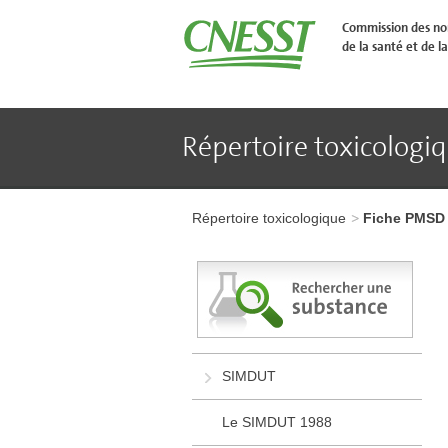
Aller
�
Commission des nor
l'en-
de la santé et de la
t�te
de
page
Aller
au
contenu
Répertoire toxicologi
principal
Aller
au
pied
Aller
de
à
page
Répertoire toxicologique
Fiche PMSD
l'en-
tête
de
page
Aller
au
contenu
principal
Aller
SIMDUT
au
pied
de
Le SIMDUT 1988
page