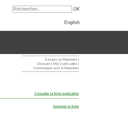
OK
English
À propos du Répertoire
|
Glossaire
|
FAQ
|
Liens utiles
|
Communiquer avec le Répertoire
Consulter la fiche explicative
Imprimer la fiche