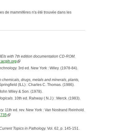
les de mammifères n'a été trouvée dans les
EIs with 7th edition documentation CD-ROM.
.acgih.org
echnology.
3rd ed. New York : Wiley. (1978-84).
m chemicals, drugs, metals and minerals, plants,
Springfield (ILL) : Charles C. Thomas. (1986).
 John Wiley & Son. (1978).
ogicals.
10th ed. Rahway ( N.J.) : Merck. (1983).
ry.
11th ed. rev. New York : Van Nostrand Reinhold.
4735
Current Topics in Pathology.
Vol. 62, p. 145-151.