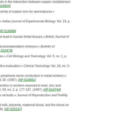
nds in the interaction between copper, molybdenym
016654
]
oxicity of copper ions for spermatozoa.»
.»
Indian journal of Experimental Biology.
Vol. 19, p.
AP-016898
]
d lead in human foetal tissues.»
British Journal of
 rat preimplantation embryos.»
Bulletin of
-010479
]
tes.»
Cell Biology and Toxicology.
Vol. 5, no. 1, p.
etics evaluation.»
Clinical Toxicology.
Vol. 26, no. 5-
on peripheral nerve conduction in metal workers.»
1-20. (1987). [
AP-014681
]
unction in workers exposed to lead, zinc and
l. 59, no. 2, p. 177-187. (1987). [
AP-014744
]
 rat testis.»
Journal of Reproduction and Fertility.
t milk, placenta, maternal blood, and the blood on
). [
AP-025247
]