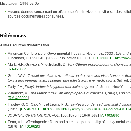
Mise à jour : 1996-02-05
Aucune donnée concernant un effet mutagène in vivo ou in vitro sur des cellu
sources documentaires consultées.
Références
Autres sources d'information
American Conference of Governmental Industrial Hygienists,
2022 TLVs and B
Cincinnati, OH : ACGIH. (2022). Publication 0111CD. [
CD-120061
]
http://www
Mark, H.F., Grayson, M. et Eckroth, D.,
Kirk-Othmer encyclopedia of chemical t
[
RT-423004
]
Grant, W.M.,
Toxicology of the eye : effects on the eyes and visual systems fro
toxins and venoms; also, systemic side effects from eye medications.
3rd. ed. 
Patty, F.A.,
Patty's industrial hygiene and toxicology.
Vol. 2, 3rd ed. New York :
Windholz, M.,
The Merck index : an encyclopedia of chemicals, drugs, and biol
[
RM-403001
]
Hawley, G. G., Sax, N. I. et Lewis, R. J.,
Hawley's condensed chemical dictiona
(1987). [
RS-407001
]
http://onlinelibrary.wiley.com/book/10.1002/978047011
JOURNAL OF NUTRITION
, VOL. 109, 1979, P. 1646-1651 [
AP-005690
]
Ferm, V.H., «Teratogenic effects and placental permeability of heavy metals.»
(1976). [
AP-016620
]