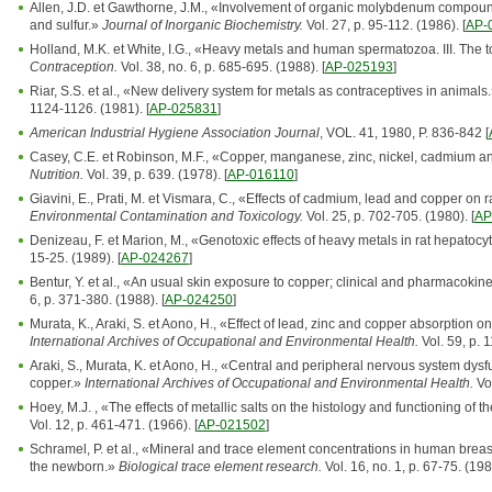
Allen, J.D. et Gawthorne, J.M., «Involvement of organic molybdenum compou
and sulfur.»
Journal of Inorganic Biochemistry.
Vol. 27, p. 95-112. (1986). [
AP-
Holland, M.K. et White, I.G., «Heavy metals and human spermatozoa. III. The t
Contraception.
Vol. 38, no. 6, p. 685-695. (1988). [
AP-025193
]
Riar, S.S. et al., «New delivery system for metals as contraceptives in animals
1124-1126. (1981). [
AP-025831
]
American Industrial Hygiene Association Journal
, VOL. 41, 1980, P. 836-842 [
Casey, C.E. et Robinson, M.F., «Copper, manganese, zinc, nickel, cadmium an
Nutrition.
Vol. 39, p. 639. (1978). [
AP-016110
]
Giavini, E., Prati, M. et Vismara, C., «Effects of cadmium, lead and copper on
Environmental Contamination and Toxicology.
Vol. 25, p. 702-705. (1980). [
AP
Denizeau, F. et Marion, M., «Genotoxic effects of heavy metals in rat hepatocy
15-25. (1989). [
AP-024267
]
Bentur, Y. et al., «An usual skin exposure to copper; clinical and pharmacokin
6, p. 371-380. (1988). [
AP-024250
]
Murata, K., Araki, S. et Aono, H., «Effect of lead, zinc and copper absorption 
International Archives of Occupational and Environmental Health.
Vol. 59, p. 1
Araki, S., Murata, K. et Aono, H., «Central and peripheral nervous system dysf
copper.»
International Archives of Occupational and Environmental Health.
Vo
Hoey, M.J. , «The effects of metallic salts on the histology and functioning of the
Vol. 12, p. 461-471. (1966). [
AP-021502
]
Schramel, P. et al., «Mineral and trace element concentrations in human breas
the newborn.»
Biological trace element research.
Vol. 16, no. 1, p. 67-75. (1988