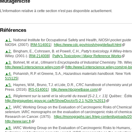
Mutagénicité
L'information relative à cette section n'est pas disponible actuellement.
Références
▲1.
National Institute for Occupational Safety and Health,
NIOSH pocket guide 
NIOSH. (2007). [
RM-514001
]
https://www.cdc.gov/niosh/npg/default.html
▲2.
Bingham, E., Cohrssen, B. et Powell, C.H.,
Patty's toxicology.
A Wiley-Inters
Wiley. (2001-). [
RM-214008
]
Patty's Toxicology | Major Reference Works
▲3.
Bohnet, M. et al.,
Ullmann's Encyclopedia of Industrial Chemistry.
7th. Wile
http://www3.interscience.wiley.com
(
http://www3.interscience.wiley.com/cg
▲4.
Pohanish, R.P. et Greene, S.A.,
Hazardous materials handbook.
New York (
515125
]
▲5.
Haynes, W.M., Bruno, T.J. et Lide, D.R.,
CRC handbook of chemistry and ph
Press. (2016). [
RS-014001
]
http://www.hbcpnetbase.com/
▲6.
Règlement sur la santé et la sécurité du travail [S-2.1, r. 13].
Québec : Éditeu
http://legisquebec.gouv.qc.ca/fr/ShowDoc/cr/S-2.1,%20r.%2013
▲7.
IARC Working Group on the Evaluation of Carcinogenic Risks of Chemical
selenium.
IARC monographs on the evaluation of carcinogenic risks of chemical t
Research on Cancer. (1975).
https://monographs.iarc.fr/wp-content/uploads/
http://www.iarc.fr
▲8.
IARC Working Group on the Evaluation of Carcinogenic Risks to Humans,