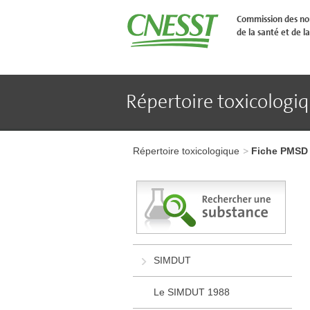
Aller
�
Commission des nor
l'en-
de la santé et de la
t�te
de
page
Aller
au
contenu
Répertoire toxicologi
principal
Aller
au
pied
Aller
de
à
page
Répertoire toxicologique
Fiche PMSD
l'en-
tête
de
page
Aller
au
contenu
principal
Aller
SIMDUT
au
pied
de
Le SIMDUT 1988
page