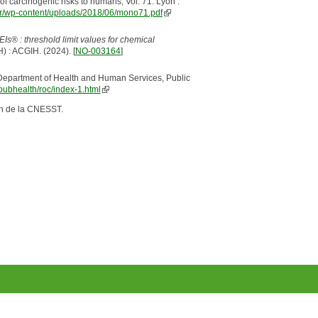
 carcinogenic risks to humans, Vol. 71. Lyon :
.fr/wp-content/uploads/2018/06/mono71.pdf
s® : threshold limit values for chemical
) : ACGIH. (2024). [
NO-003164
]
Department of Health and Human Services, Public
/pubhealth/roc/index-1.html
n de la CNESST.