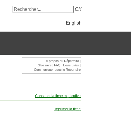
OK
English
À propos du Répertoire
|
Glossaire
|
FAQ
|
Liens utiles
|
Communiquer avec le Répertoire
Consulter la fiche explicative
Imprimer la fiche