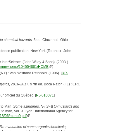
to chemical hazards.
3 ed. Cincinnati, Ohio :
cience publication. New York (Toronto) : John
y InterScience (John Wiley & Sons). (2003-).
i-bin/mrwhome/104554801/HOME
)
NY) : Van Nostrand Reinhold. (1996). [
RR-
ysics, 2016-2017.
97th ed. Boca Raton (FL) : CRC
r officiel du Québec. [
RJ-510071
]
 to Man,
Some aziridines, N-, S- & O-mustards and
o man, Vol. 9. Lyon : International Agency for
2018/06/mono9.pdf
Re-evaluation of some organic chemicals,