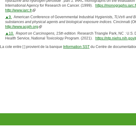
hydrazine and hydrogen peroxide : part 1.
IARC monographs on the evaluation of
International Agency for Research on Cancer. (1999).
https://monographs.iarc
http://www.iarc.fr
▲9.
American Conference of Governmental Industrial Hygienists,
TLVs® and BEI
substances and physical agents and biological exposure indices.
Cincinnati (OH
http://www.acgih.org
▲10.
Report on Carcinogens, 15th edition.
Research Triangle Park, NC : U.S. 
Health Service, National Toxicology Program. (2021).
https://ntp.niehs.nih.gov
La cote entre [ ] provient de la banque
Information SST
du Centre de documentatio