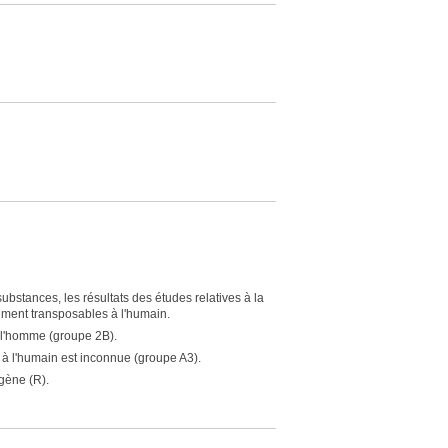
bstances, les résultats des études relatives à la
ement transposables à l'humain.
 l'homme (groupe 2B).
 à l'humain est inconnue (groupe A3).
gène (R).