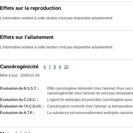
Effets sur la reproduction
L'information relative à cette section n'est pas disponible actuellement
Effets sur l'allaitement
L'information relative à cette section n'est pas disponible actuellement
Cancérogénicité
6
7
8
9
10
Mise à jour : 2009-01-28
Évaluation du R.S.S.T. :
Effet cancérogène démontré chez l'animal. Pour ces su
cancérogénicité chez l'animal ne sont pas nécessair
Évaluation du C.I.R.C. :
L'agent (le mélange) est peut-être cancérogène pour
Évaluation de l'A.C.G.I.H. :
Cancérogène confirmé chez l'animal; la transposition
Évaluation du N.T.P. :
La substance est raisonnablement anticipée cancéro