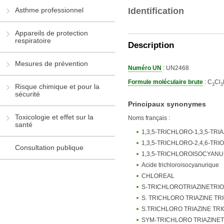
Asthme professionnel
Identification
Appareils de protection
respiratoire
Description
Mesures de prévention
Numéro UN
: UN2468
Formule moléculaire brute
: C
Cl
3
3
Risque chimique et pour la
sécurité
Principaux synonymes
Toxicologie et effet sur la
Noms français :
santé
1,3,5-TRICHLORO-1,3,5-TRIA
1,3,5-TRICHLORO-2,4,6-TRIO
Consultation publique
1,3,5-TRICHLOROISOCYANU
Acide trichloroisocyanurique
CHLOREAL
S-TRICHLOROTRIAZINETRI
S. TRICHLORO TRIAZINE TR
S.TRICHLORO TRIAZINE TR
SYM-TRICHLORO TRIAZINE