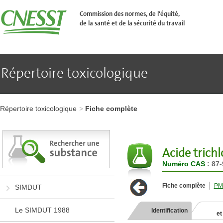
Aller
�
Commission des normes, de l'équité,
l'en-
de la santé et de la sécurité du travail
t�te
de
page
Aller
au
contenu
Répertoire toxicologique
principal
Aller
au
pied
Aller
de
à
page
Répertoire toxicologique
Fiche complète
l'en-
tête
de
page
Aller
Acide trich
au
Numéro CAS
: 87-
contenu
principal
Aller
Fiche complète
PM
SIMDUT
au
pied
de
Le SIMDUT 1988
Identification
et
page