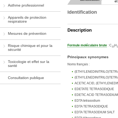
et
Asthme professionnel
Identification
Appareils de protection
respiratoire
Description
Mesures de prévention
Formule moléculaire brute
: C
H
Risque chimique et pour la
1
0
1
sécurité
Principaux synonymes
Toxicologie et effet sur la
Noms français :
santé
(ETHYLENEDINITRILO)TET
(ETHYLENEDINITRILO)TETR
Consultation publique
ACETIC ACID, (ETHYLENEDI
EDETATE TETRASODIQUE
EDETIC ACID TETRASODIUM
EDTA tetrasodium
EDTA TETRASODIQUE
EDTA TETRASODIUM SALT
EDTA tétrasodique