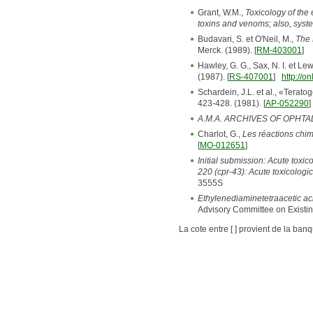
Grant, W.M.,
Toxicology of the 
toxins and venoms; also, syste
Budavari, S. et O'Neil, M.,
The 
Merck. (1989). [
RM-403001
]
Hawley, G. G., Sax, N. I. et Lew
(1987). [
RS-407001
]
http://
Schardein, J.L. et al., «Terato
423-428. (1981). [
AP-052290
]
A.M.A. ARCHIVES OF OPHT
Charlot, G.,
Les réactions chim
[
MO-012651
]
Initial submission: Acute toxic
220 (cpr-43): Acute toxicologic
3555S
Ethylenediaminetetraacetic a
Advisory Committee on Existin
La cote entre [ ] provient de la ban