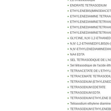
ENDRATE TETRASODIUM
ETHYLENEBIS(IMINODIACET
ETHYLENEDIAMINE TETRAAC
ETHYLENEDIAMINETETRAA
ETHYLENEDIAMINETETRAAC
ETHYLENEDIAMINETETRAAC
GLYCINE, N,N'-1,2-ETHANE
N,N'-1,2-ETHANEDIYLBIS(
N,N'-ETHYLENEDIAMINEDIA
NA4 EDTA
SEL TETRASODIQUE DE L'A
Sel tétrasodique de l'acide é
TETRAACETATE DE L'ETHY
TETRACEMATE TETRASODI
TETRASODIUM (ETHYLENED
TETRASODIUM EDETATE
TETRASODIUM EDTA
TETRASODIUM ETHYLENE D
Tetrasodium ethylene diamine 
TETRASODIUM ETHYLENEBIS