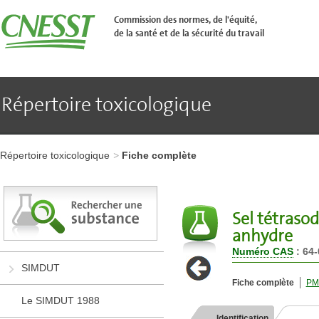
Aller
�
Commission des normes, de l'équité,
l'en-
de la santé et de la sécurité du travail
t�te
de
page
Aller
au
contenu
Répertoire toxicologique
principal
Aller
au
pied
Aller
de
à
page
Répertoire toxicologique
Fiche complète
l'en-
tête
de
page
Aller
Sel tétraso
au
anhydre
contenu
principal
Numéro CAS
: 64-
Aller
SIMDUT
au
Fiche complète
PM
pied
de
Le SIMDUT 1988
page
Identification