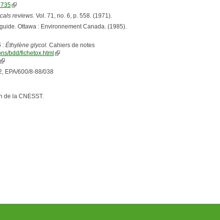
4735
cals reviews.
Vol. 71, no. 6, p. 558. (1971).
guide. Ottawa : Environnement Canada. (1985).
 : Éthylène glycol.
Cahiers de notes
ions/bdd/fichetox.html
2, EPA/600/8-88/038
n de la CNESST.