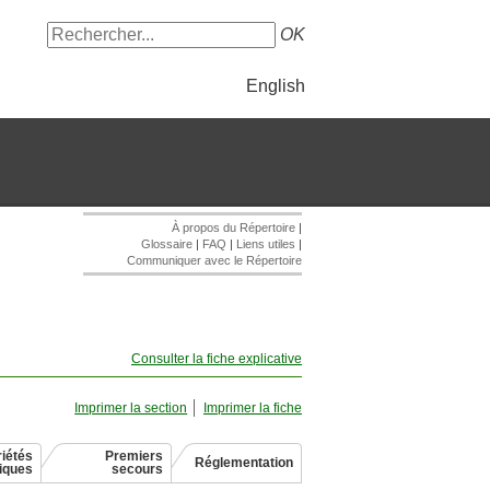
OK
English
À propos du Répertoire
|
Glossaire
|
FAQ
|
Liens utiles
|
Communiquer avec le Répertoire
Consulter la fiche explicative
Imprimer la section
Imprimer la fiche
iétés
Premiers
Réglementation
giques
secours