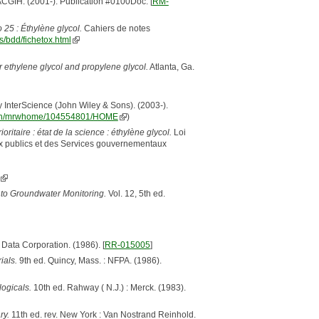
 ACGIH. (2001-). Publication #0100Doc. [
RM-
 25 : Éthylène glycol.
Cahiers de notes
ns/bdd/fichetox.html
or ethylene glycol and propylene glycol.
Atlanta, Ga.
y InterScience (John Wiley & Sons). (2003-).
i-bin/mrwhome/104554801/HOME
)
oritaire : état de la science : éthylène glycol.
Loi
ux publics et des Services gouvernementaux
 to Groundwater Monitoring.
Vol. 12, 5th ed.
Data Corporation. (1986). [
RR-015005
]
ials.
9th ed. Quincy, Mass. : NFPA. (1986).
ogicals.
10th ed. Rahway ( N.J.) : Merck. (1983).
ry.
11th ed. rev. New York : Van Nostrand Reinhold.