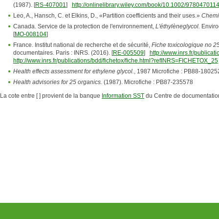
(1987). [
RS-407001
]
http://onlinelibrary.wiley.com/book/10.1002/978047011
Leo, A., Hansch, C. et Elkins, D., «Partition coefficients and their uses.»
Chemi
Canada. Service de la protection de l'environnement,
L'éthylèneglycol.
Enviro
[
MO-008104
]
France. Institut national de recherche et de sécurité,
Fiche toxicologique no 25
documentaires. Paris : INRS. (2016). [
RE-005509
]
http://www.inrs.fr/publicat
http://www.inrs.fr/publications/bdd/fichetox/fiche.html?refINRS=FICHETOX_25
Health effects assessment for ethylene glycol.
, 1987 Microfiche : PB88-18025
Health advisories for 25 organics.
(1987). Microfiche : PB87-235578
La cote entre [ ] provient de la banque
Information SST
du Centre de documentatio