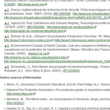
exposure indices / Documentation of TLV's and BEI's.
7th ed. Cincinnati, Ohio :
514008
]
http://www.acgih.org
▲2.
France. Institut national de recherche et de sécurité,
Fiche toxicologique no
documentaires. Paris : INRS. (2016). [
RE-005509
]
http://www.inrs.fr/publicatio
http://www.inrs.fr/publications/bdd/fichetox/fiche.html?refINRS=FICHETOX_25
▲3.
Agency for Toxic Substances and Disease Registry,
Toxicological profile f
: ATSDR. (1997). [
MO-006490
]
http://www.atsdr.cdc.gov/toxprofiles/
http://www.atsdr.cdc.gov/toxprofiles/tp96.html
▲4.
Bohnet, M. et al.,
Ullmann's Encyclopedia of Industrial Chemistry.
7th. Wile
http://www3.interscience.wiley.com
(
http://www3.interscience.wiley.com/cg
▲5.
Environnement Canada et Santé Canada,
Liste des substances d'intérêt pri
canadienne sur la protection de l'environnement. Ottawa : Ministère des Trava
Canada. (2000).
www.ec.gc.ca
http://www.hc-sc.gc.ca/hecs-sesc/dse/lsip2.htm
http://www.ec.gc.ca/substances/ese/fre/pesip/public/reports/ethyleneglycol_f.pdf
▲6.
Kroschwitz, J.I.,
Kirk-Othmer encyclopedia of chemical technology : Foams
Hoboken, N.J. : John Wiley & Sons. (2004-). [
RT-423004
]
Autres sources d'information
Weiss, G.,
Hazardous Chemicals Data Book.
2nd ed. Park Ridge, N.J. : Noyes 
National Fire Protection Association,
Fire protection guide on hazardous mater
http://www.nfpa.org/
Windholz, M.,
The Merck index : an encyclopedia of chemicals, drugs, and biol
[
RM-403001
]
Hawley, G. G., Sax, N. I. et Lewis, R. J.,
Hawley's condensed chemical dictiona