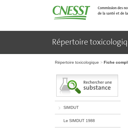
Aller
�
Commission des nor
l'en-
de la santé et de la
t�te
de
page
Aller
au
contenu
Répertoire toxicologi
principal
Aller
au
pied
Aller
de
à
page
Répertoire toxicologique
Fiche compl
l'en-
tête
de
page
Aller
au
contenu
principal
Aller
SIMDUT
au
pied
de
Le SIMDUT 1988
page