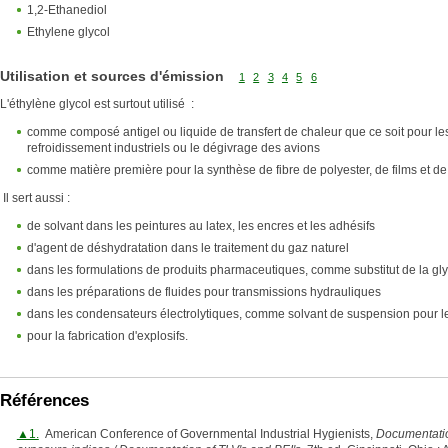
1,2-Ethanediol
Ethylene glycol
Utilisation et sources d'émission
1
2
3
4
5
6
L'éthylène glycol est surtout utilisé :
comme composé antigel ou liquide de transfert de chaleur que ce soit pour le
refroidissement industriels ou le dégivrage des avions
comme matière première pour la synthèse de fibre de polyester, de films et de
Il sert aussi :
de solvant dans les peintures au latex, les encres et les adhésifs
d'agent de déshydratation dans le traitement du gaz naturel
dans les formulations de produits pharmaceutiques, comme substitut de la gl
dans les préparations de fluides pour transmissions hydrauliques
dans les condensateurs électrolytiques, comme solvant de suspension pour 
pour la fabrication d'explosifs.
Références
▲1.
American Conference of Governmental Industrial Hygienists,
Documentation