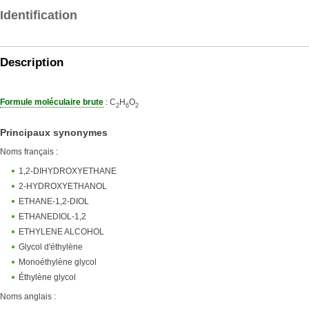
Identification
Description
Formule moléculaire brute
: C
H
O
2
6
2
Principaux synonymes
Noms français :
1,2-DIHYDROXYETHANE
2-HYDROXYETHANOL
ETHANE-1,2-DIOL
ETHANEDIOL-1,2
ETHYLENE ALCOHOL
Glycol d'éthylène
Monoéthylène glycol
Éthylène glycol
Noms anglais :