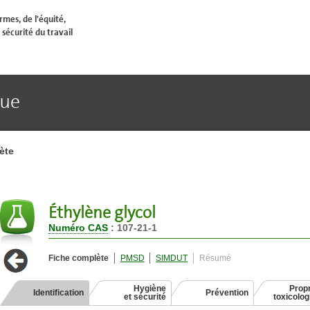
mes, de l'équité,
 sécurité du travail
que
ète
Éthylène glycol
Numéro CAS
: 107-21-1
Fiche complète
PMSD
SIMDUT
Résumé
Hygiène
Propr
Identification
Prévention
et sécurité
toxicolo