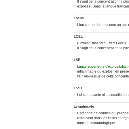
Il s'agit de la concentration la p
exposée. Dans la langue française
Locus
Lieu sur un chromosome où l'on 
LOEL
(Lowest Observed Effect Level)
Il s'agit de la concentration la p
LSE
Limite supérieure d'explosibilité
.
inflammable ou explosif en prése
l'air. Au-dessus de cette concent
LSST
​Loi sur la santé et la sécurité du 
Lymphocyte
Catégorie de cellules qui prenne
retrouvent dans les tissus et orga
fonction immunologique.