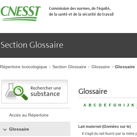
Aller
�
Commission des normes, de l'équité,
l'en-
de la santé et de la sécurité du travail
t�te
de
page
Aller
au
contenu
Section Glossaire
principal
Aller
au
pied
Aller
de
à
page
Répertoire toxicologique
Section Glossaire
Glossaire
Glossaire
l'en-
tête
de
page
​​​​Glossaire
Aller
au
contenu
A
B
C
D
E
F
G
H
I
J
K
principal
Aller
Accès au Répertoire
au
pied
Lait maternel (Données sur le)
de
Glossaire
page
Il s'agit du lait fourni par la m