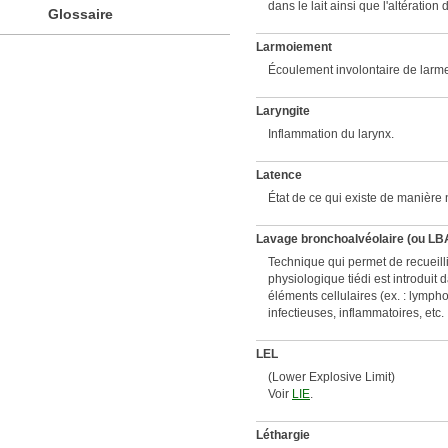
dans le lait ainsi que l'altération 
Glossaire
Larmoiement
Écoulement involontaire de larm
Laryngite
Inflammation du larynx.
Latence
État de ce qui existe de manière
Lavage bronchoalvéolaire (ou LB
Technique qui permet de recueill
physiologique tiédi est introduit
éléments cellulaires (ex. : lympho
infectieuses, inflammatoires, etc.
LEL
​(Lower Explosive Limit)
Voir
LIE
.
Léthargie