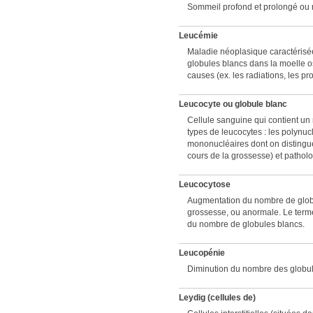
Sommeil profond et prolongé ou
Leucémie
Maladie néoplasique caractérisée
globules blancs dans la moelle os
causes (ex. les radiations, les p
Leucocyte ou globule blanc
Cellule sanguine qui contient un 
types de leucocytes : les polynuc
mononucléaires dont on distingue
cours de la grossesse) et pathol
Leucocytose
Augmentation du nombre de globul
grossesse, ou anormale. Le terme
du nombre de globules blancs.
Leucopénie
Diminution du nombre des globul
Leydig (cellules de)