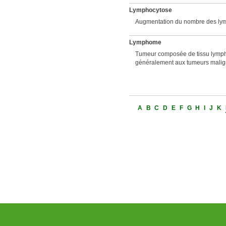
Lymphocytose
Augmentation du nombre des lymp
Lymphome
Tumeur composée de tissu lympho
généralement aux tumeurs malign
A
B
C
D
E
F
G
H
I
J
K