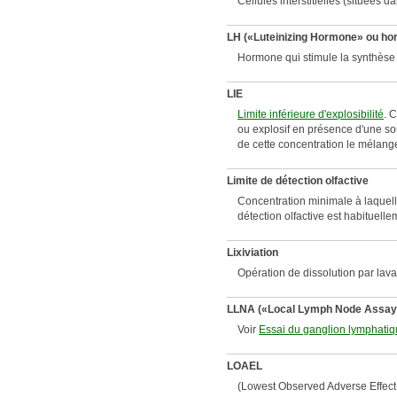
Cellules interstitielles (situées 
LH («Luteinizing Hormone» ou hor
Hormone qui stimule la synthèse e
LIE
Limite inférieure d'explosibilité
. 
ou explosif en présence d'une so
de cette concentration le mélange
Limite de détection olfactive
​Concentration minimale à laquelle 
détection olfactive est habituell
Lixiviation
Opération de dissolution par lav
LLNA («Local Lymph Node Assay
​Voir
Essai du ganglion lymphatiq
LOAEL
(Lowest Observed Adverse Effect