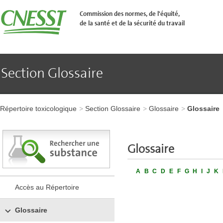
Aller
�
Commission des normes, de l'équité,
l'en-
de la santé et de la sécurité du travail
t�te
de
page
Aller
au
contenu
Section Glossaire
principal
Aller
au
pied
Aller
de
à
page
Répertoire toxicologique
Section Glossaire
Glossaire
Glossaire
l'en-
tête
de
page
​​​​Glossaire
Aller
au
contenu
A
B
C
D
E
F
G
H
I
J
K
principal
Aller
Accès au Répertoire
au
pied
de
Glossaire
page