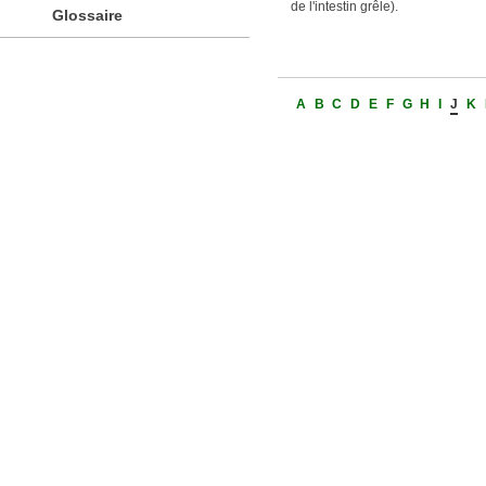
de l'intestin grêle).
Glossaire
A
B
C
D
E
F
G
H
I
J
K