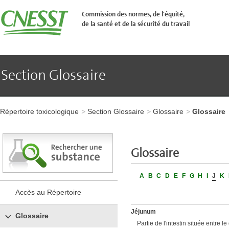
Aller
�
Commission des normes, de l'équité,
l'en-
de la santé et de la sécurité du travail
t�te
de
page
Aller
au
contenu
Section Glossaire
principal
Aller
au
pied
Aller
de
à
page
Répertoire toxicologique
Section Glossaire
Glossaire
Glossaire
l'en-
tête
de
page
​​​​Glossaire
Aller
au
contenu
A
B
C
D
E
F
G
H
I
J
K
principal
Aller
Accès au Répertoire
au
pied
Jéjunum
de
Glossaire
page
Partie de l'intestin située entre l