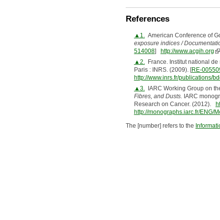
References
▲1.
American Conference of Gov
exposure indices / Documentatio
514008
]
http://www.acgih.org
▲2.
France. Institut national de
Paris : INRS. (2009). [
RE-00550
http://www.inrs.fr/publications
▲3.
IARC Working Group on the
Fibres, and Dusts.
IARC monograp
Research on Cancer. (2012).
h
http://monographs.iarc.fr/ENG
The [number] refers to the
Informat