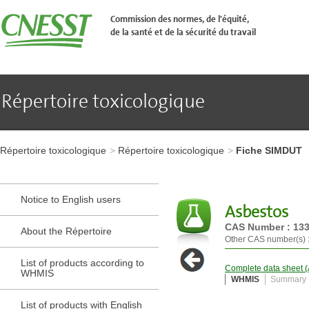
Aller
�
Commission des normes, de l'équité,
l'en-
de la santé et de la sécurité du travail
t�te
de
page
Aller
au
contenu
Répertoire toxicologique
principal
Aller
au
pied
Aller
de
à
page
Répertoire toxicologique
Répertoire toxicologique
Fiche SIMDUT
l'en-
tête
de
page
Notice to English users
Aller
Asbestos
au
CAS Number : 133
contenu
About the Répertoire
principal
Other CAS number(s) 
Aller
List of products according to
au
Complete data sheet (A
WHMIS
pied
WHMIS
Summary
de
page
List of products with English