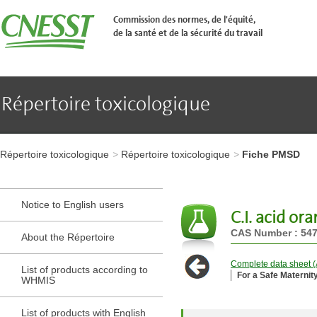
Aller
�
Commission des normes, de l'équité,
l'en-
de la santé et de la sécurité du travail
t�te
de
page
Aller
au
contenu
Répertoire toxicologique
principal
Aller
au
pied
Aller
de
à
page
Répertoire toxicologique
Répertoire toxicologique
Fiche PMSD
l'en-
tête
de
page
Notice to English users
Aller
C.I. acid or
au
CAS Number : 547
contenu
About the Répertoire
principal
Aller
Complete data sheet (A
List of products according to
au
For a Safe Maternit
WHMIS
pied
de
page
List of products with English