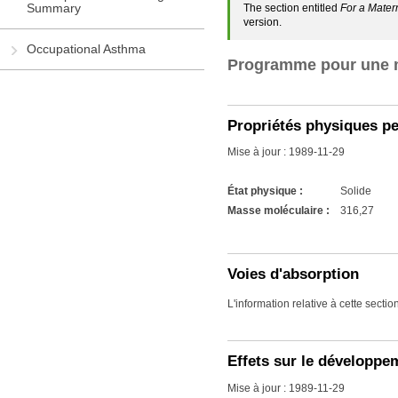
Summary
The section entitled
For a Mater
version.
Occupational Asthma
Programme pour une m
Propriétés physiques p
Mise à jour : 1989-11-29
État physique :
Solide
Masse moléculaire :
316,27
Voies d'absorption
L'information relative à cette secti
Effets sur le développ
Mise à jour : 1989-11-29