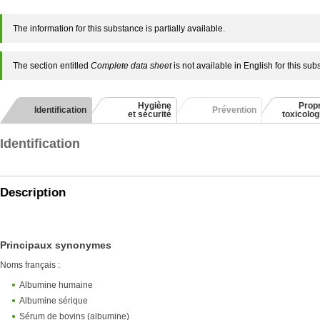
The information for this substance is partially available.
The section entitled
Complete data sheet
is not available in English for this su
Hygiène
Propr
Identification
Prévention
et sécurité
toxicolo
Identification
Description
Principaux synonymes
Noms français :
Albumine humaine
Albumine sérique
Sérum de bovins (albumine)