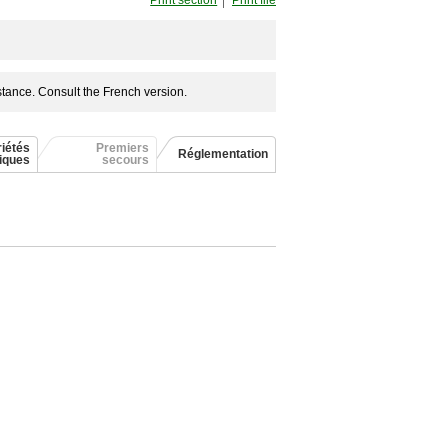
Print section
Print file
bstance. Consult the French version.
iétés
Premiers
Réglementation
giques
secours