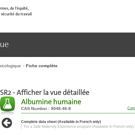
mes, de l'équité,
 sécurité du travail
que
xicologique
Fiche complète
SR2 - Afficher la vue détaillée
Albumine humaine
CAS Number : 9048-46-8
Cons
Complete data sheet (Available in French only)
For a Safe Maternity Experience program (Available in French only)