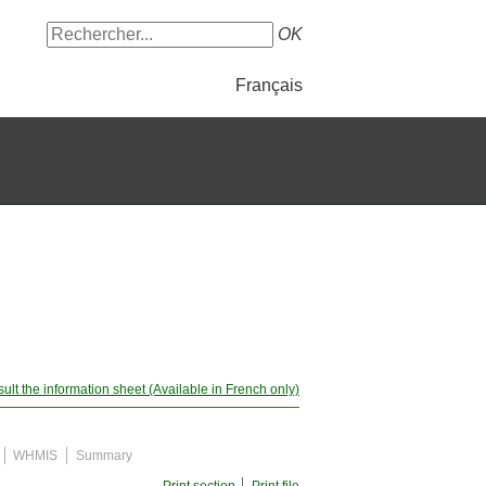
OK
Français
ult the information sheet (Available in French only)
WHMIS
Summary