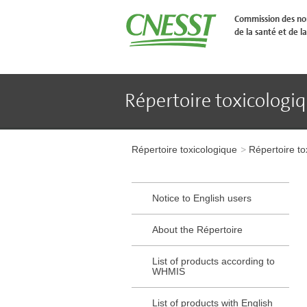
Aller
�
Commission des nor
l'en-
de la santé et de la
t�te
de
page
Aller
au
contenu
Répertoire toxicologi
principal
Aller
au
pied
Aller
de
à
page
Répertoire toxicologique
Répertoire to
l'en-
tête
de
page
Notice to English users
Aller
au
contenu
About the Répertoire
principal
Aller
List of products according to
au
WHMIS
pied
de
page
List of products with English