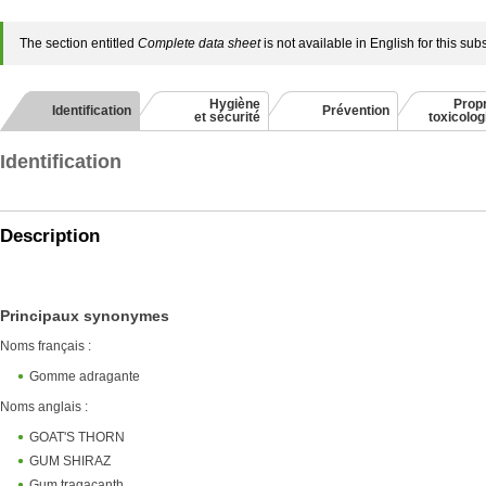
The section entitled
Complete data sheet
is not available in English for this su
Hygiène
Propr
Identification
Prévention
et sécurité
toxicolo
Identification
Description
Principaux synonymes
Noms français :
Gomme adragante
Noms anglais :
GOAT'S THORN
GUM SHIRAZ
Gum tragacanth