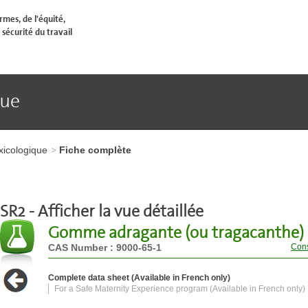
mes, de l'équité,
 sécurité du travail
que
xicologique
Fiche complète
SR2 - Afficher la vue détaillée
Gomme adragante (ou tragacanthe)
CAS Number : 9000-65-1
Cons
Complete data sheet (Available in French only)
For a Safe Maternity Experience program (Available in French only)