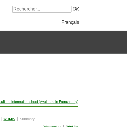
OK
Français
ult the information sheet (Available in French only)
WHMIS
Summary