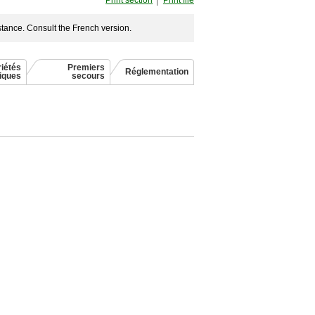
Print section
Print file
bstance. Consult the French version.
iétés
Premiers
Réglementation
giques
secours