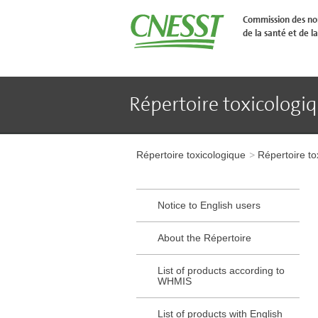
Aller
�
Commission des nor
l'en-
de la santé et de la
t�te
de
page
Aller
au
contenu
Répertoire toxicologi
principal
Aller
au
pied
Aller
de
à
page
Répertoire toxicologique
Répertoire to
l'en-
tête
de
page
Notice to English users
Aller
au
contenu
About the Répertoire
principal
Aller
List of products according to
au
WHMIS
pied
de
page
List of products with English