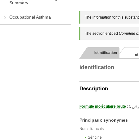
Summary
Occupational Asthma
The information for this substanc
The section entitled
Complete d
Identification
et
Identification
Description
Formule moléculaire brute
: C
H
1
2
2
Principaux synonymes
Noms français :
Séricine