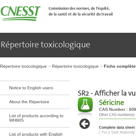
Aller
�
Commission des normes, de l'équité,
l'en-
de la santé et de la sécurité du travail
t�te
de
page
Aller
au
contenu
Répertoire toxicologique
principal
Aller
au
pied
Aller
de
à
page
Répertoire toxicologique
Répertoire toxicologique
Fiche complète
l'en-
tête
de
page
Notice to English users
Aller
SR2 - Afficher la vu
au
Séricine
contenu
About the Répertoire
principal
CAS Number : 606
Aller
Other CAS number(s) 
List of products according to
au
WHMIS
pied
de
Complete data sheet (
page
For a Safe Maternity
List of products with English