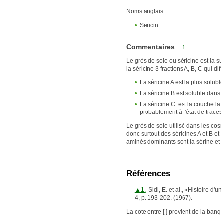
Noms anglais :
Sericin
Commentaires
1
Le grès de soie ou séricine est la 
la séricine 3 fractions A, B, C qui di
La séricine A est la plus solub
La séricine B est soluble dans 
La séricine C est la couche la 
probablement à l'état de trace
Le grès de soie utilisé dans les co
donc surtout des séricines A et B e
aminés dominants sont la sérine et 
Références
▲1.
Sidi, E. et al., «Histoire d'
4, p. 193-202. (1967).
La cote entre [ ] provient de la ban