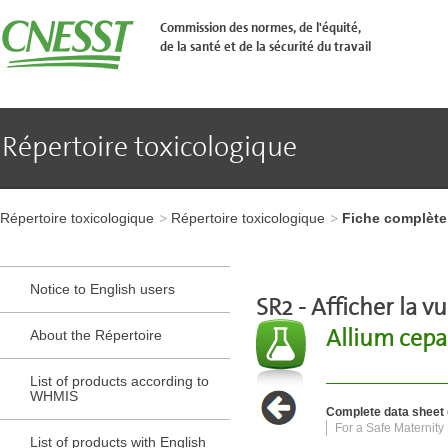
Aller
�
Commission des normes, de l'équité,
l'en-
de la santé et de la sécurité du travail
t�te
de
page
Aller
au
contenu
Répertoire toxicologique
principal
Aller
au
pied
Aller
de
à
page
Répertoire toxicologique
Répertoire toxicologique
Fiche complète
l'en-
tête
de
page
Notice to English users
Aller
SR2 - Afficher la vu
au
Allium cepa
contenu
About the Répertoire
principal
Aller
List of products according to
au
WHMIS
pied
Complete data sheet (
de
For a Safe Maternity
page
List of products with English