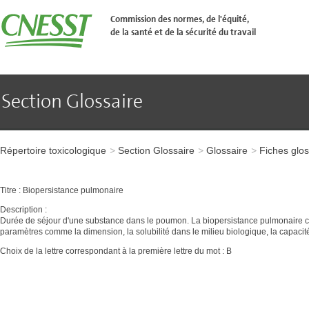
Aller
�
Commission des normes, de l'équité,
l'en-
de la santé et de la sécurité du travail
t�te
de
page
Aller
au
contenu
Section Glossaire
principal
Aller
au
pied
Aller
de
à
page
Répertoire toxicologique
Section Glossaire
Glossaire
Fiches glos
l'en-
tête
de
Titre : Biopersistance pulmonaire
page
Aller
Description :
au
Durée de séjour d'une substance dans le poumon. La biopersistance pulmonaire co
contenu
paramètres comme la dimension, la solubilité dans le milieu biologique, la capacité 
principal
Choix de la lettre correspondant à la première lettre du mot : B
Aller
au
pied
de
page