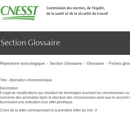
Aller
�
Commission des normes, de l'équité,
l'en-
de la santé et de la sécurité du travail
t�te
de
page
Aller
au
contenu
Section Glossaire
principal
Aller
au
pied
Aller
de
à
page
Répertoire toxicologique
Section Glossaire
Glossaire
Fiches glos
l'en-
tête
de
Titre : Aberration chromosomique
page
Aller
Description :
au
​Il s'agit de modifications qui résultent de dommages touchant les chromosomes o
contenu
concerne des anomalies dans la structure des chromosomes alors que le second 
principal
fournissent une indication d'un effet génétique.
Aller
Choix de la lettre correspondant à la première lettre du mot : A
au
pied
de
page